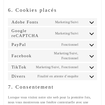
6. Cookies placés
Adobe Fonts
Marketing/Suivi
Consent
to
Google
Marketing/Suivi
service
Consent
reCAPTCHA
adobe-
to
fonts
PayPal
Fonctionnel
service
Consent
google-
to
Marketing/Suivi,
recaptcha
Facebook
service
Consent
Fonctionnel
paypal
to
TikTok
Marketing/Suivi, Fonctionnel
service
Consent
facebook
to
Divers
Finalité en attente d’enquête
Consent
service
to
tiktok
7. Consentement
service
divers
Lorsque vous visitez notre site web pour la première fois,
nous vous montrerons une fenêtre contextuelle avec une