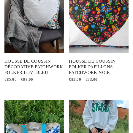
ancien
HOUSSE DE COUSSIN
HOUSSE DE COUSSIN
DÉCORATIVE PATCHWORK
FOLKER PAPILLONS
FOLKER LOVI BLEU
PATCHWORK NOIR
€
85.00
–
€
93.00
€
85.00
–
€
93.00
Ce
Ce
produit
produit
a
a
plusieurs
plusieurs
variations.
variations.
Les
Les