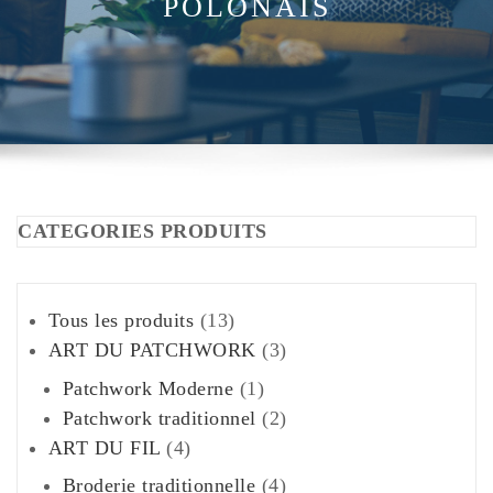
POLONAIS
CATEGORIES PRODUITS
13
Tous les produits
13
produits
3
ART DU PATCHWORK
3
produits
1
Patchwork Moderne
1
produit
2
Patchwork traditionnel
2
4
produits
ART DU FIL
4
produits
4
Broderie traditionnelle
4