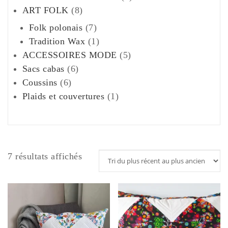
8
produits
ART FOLK
8
produits
7
Folk polonais
7
produits
1
Tradition Wax
1
produit
5
ACCESSOIRES MODE
5
6
produits
Sacs cabas
6
6
produits
Coussins
6
produits
1
Plaids et couvertures
1
produit
Trié
7 résultats affichés
du
plus
récent
au
plus