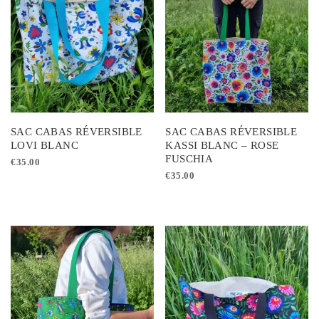
options
options
peuvent
peuvent
être
être
choisies
choisies
sur
sur
la
la
page
page
SAC CABAS RÉVERSIBLE
SAC CABAS RÉVERSIBLE
du
du
LOVI BLANC
KASSI BLANC – ROSE
FUSCHIA
produit
produit
€
35.00
€
35.00