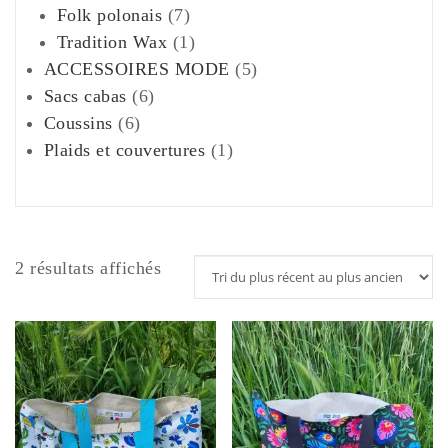
produits
7
Folk polonais
7
produits
1
Tradition Wax
1
produit
5
ACCESSOIRES MODE
5
6
produits
Sacs cabas
6
6
produits
Coussins
6
produits
1
Plaids et couvertures
1
produit
Trié
2 résultats affichés
du
plus
récent
au
plus
ancien