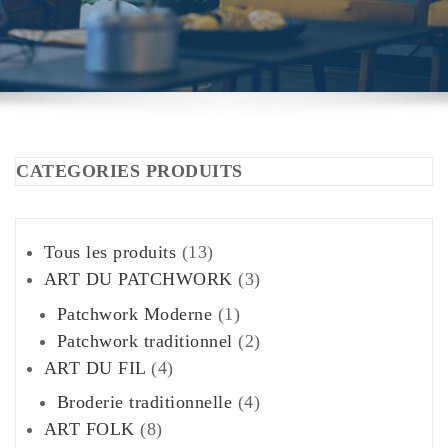
CATEGORIES PRODUITS
13
Tous les produits
13
produits
3
ART DU PATCHWORK
3
produits
1
Patchwork Moderne
1
produit
2
Patchwork traditionnel
2
4
produits
ART DU FIL
4
produits
4
Broderie traditionnelle
4
8
produits
ART FOLK
8